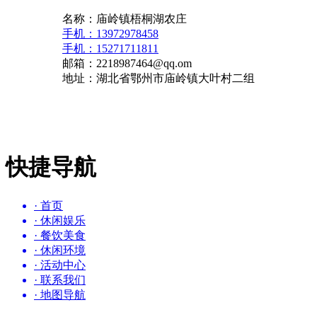
名称：庙岭镇梧桐湖农庄
手机：13972978458
手机：15271711811
邮箱：2218987464@qq.om
地址：湖北省鄂州市庙岭镇大叶村二组
快捷导航
· 首页
· 休闲娱乐
· 餐饮美食
· 休闲环境
· 活动中心
· 联系我们
· 地图导航