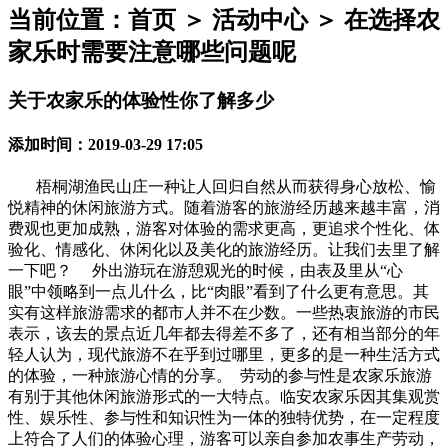
当前位置：首页 ＞ 活动中心 ＞ 在选择农
家乐时需要注意哪些问题呢
关于农家乐的体验性你了解多少
添加时间：2019-03-29 17:05
梧桐湖渔民山庄一种让人回归自然从而获得身心放松、愉
悦精神的休闲旅游方式。随着游客的旅游经历越来越丰富，消
费观也更加成熟，游客对体验的需求更高，更追求个性化、体
验化、情感化、休闲化以及美化的旅游经历。让我们去里了解
一下吧？ 外出游玩在游憩观光的时候，由表及里从“心
眼”中领略到一点儿什么，比“肉眼”看到了什么更有意思。其
实有这样旅游需求的都市人并不在少数。一些热衷旅游的市民
表示，该去的景点近几年都去得差不多了，还有相当部分的年
轻人认为，现代旅游不在乎到过哪里，更多的是一种生活方式
的体验，一种旅游心情的分享。 劳动的参与性是农家乐旅游
有别于其他休闲旅游形式的一大特点。临安农家乐因其集观赏
性、娱乐性、参与性和知识性为一体的独特优势，在一定程度
上符合了人们的体验心理，游客可以亲自参加农事生产劳动，